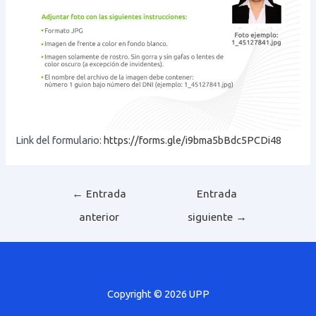
Link del formulario:
https://forms.gle/i9bma5bBdc5PCDi48
Navegación
←
Entrada
Entrada
de
anterior
siguiente
→
entradas
Copyright © 2026 UPP