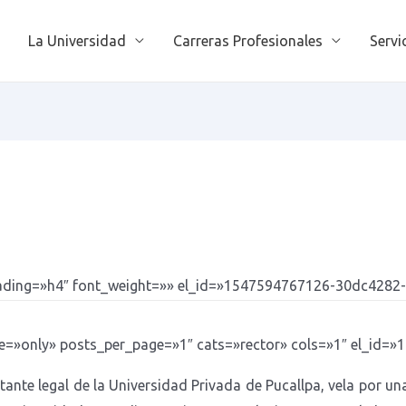
La Universidad
Carreras Profesionales
Servi
eading=»h4″ font_weight=»» el_id=»1547594767126-30dc4282
=»only» posts_per_page=»1″ cats=»rector» cols=»1″ el_id=
ntante legal de la Universidad Privada de Pucallpa, vela por u