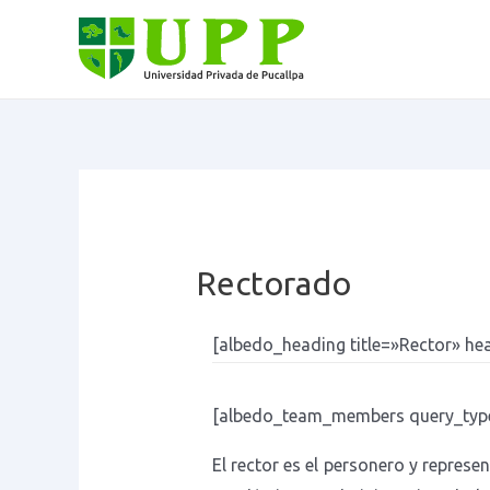
Ir
al
contenido
Rectorado
[albedo_heading title=»Rector» h
[albedo_team_members query_type
El rector es el personero y represe