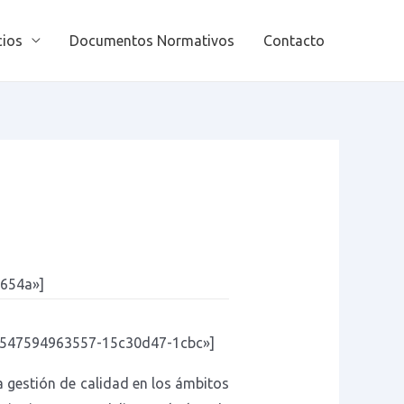
cios
Documentos Normativos
Contacto
-654a»]
»1547594963557-15c30d47-1cbc»]
na gestión de calidad en los ámbitos