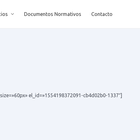
cios
Documentos Normativos
Contacto
nt_size=»60px» el_id=»1554198372091-cb4d02b0-1337″]